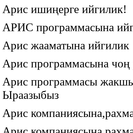
Арис ишиңерге ийгилик!
АРИС программасына ийг
Арис жааматына ийгилик
Арис программасына чоң 
Арис программасы жакшы
Ыраазыбыз
Арис компаниясына,рахма
Арис компаниясына рахма