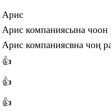
Арис
Арис компаниясына чоон 
Арис компаниясвна чоң р
👍
👍
👍