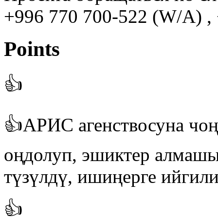
+996 770 700-522 (W/A) , 
Points
👍
👍АРИС агенствосуна чоң 
оңдолуп, эшиктер алмашы
түзүлдү, ишиңерге ийгили
👍