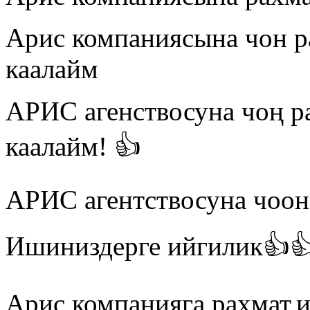
Арис компаниясына чон р
каалайм
АРИС агенствосуна чоң р
каалайм! 👍
АРИС агентствосуна чоон
Ишиниздерге ийгилик👍
Арис компанияга рахмат,