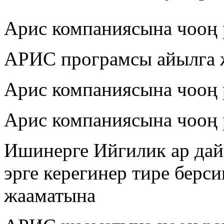
Арис компаниясына чооң 
АРИС програмсы айылга 
Арис компаниясына чооң 
Арис компаниясына чооң 
Ишинерге Ийгилик ар дай
эрге керегинер тире бер
жааматына