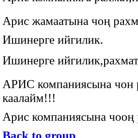
Арис жамаатына чоң рахм
Ишинерге ийгилик.
Ишинерге ийгилик,рахмат
АРИС компаниясына чон 
каалайм!!!
Арис компаниясына чооң 
Back to group