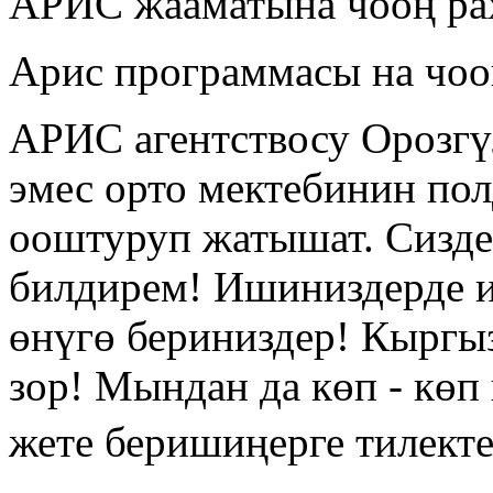
АРИС жааматына чооң рах
Арис программасы на чоо
АРИС агентствосу Орозгү
эмес орто мектебинин по
ооштуруп жатышат. Сизд
билдирем! Ишиниздерде и
өнүгө бериниздер! Кыргы
зор! Мындан да көп - көп
жете беришиңерге тилект