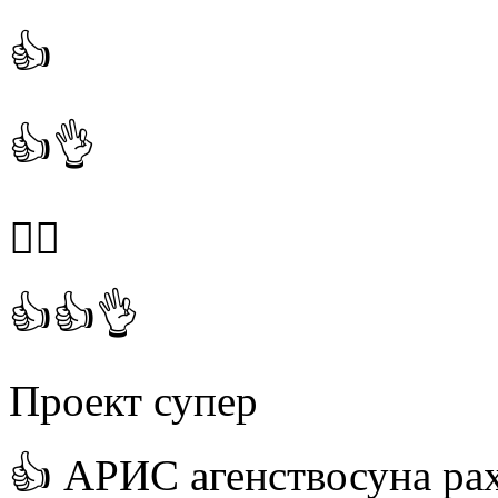
👍
👍👌
👍🏻
👍👍👌
Проект супер
👍 АРИС агенствосуна ра