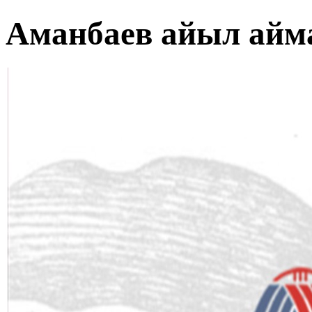
Аманбаев айыл айм