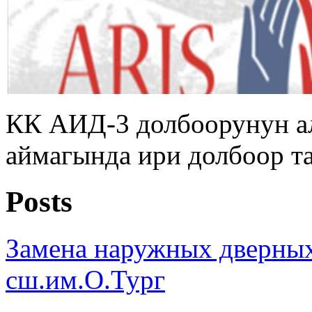
КК АИД-3 долбоорунун а
аймагында ири долбоор т
Posts
Замена наружных дверных
сш.им.О.Тург