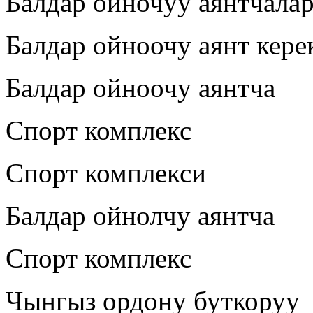
Балдар ойночуу аянтчала
Балдар ойноочу аянт кере
Балдар ойноочу аянтча
Спорт комплекс
Спорт комплекси
Балдар ойнолчу аянтча
Спорт комплекс
Чынгыз ордону буткоруу