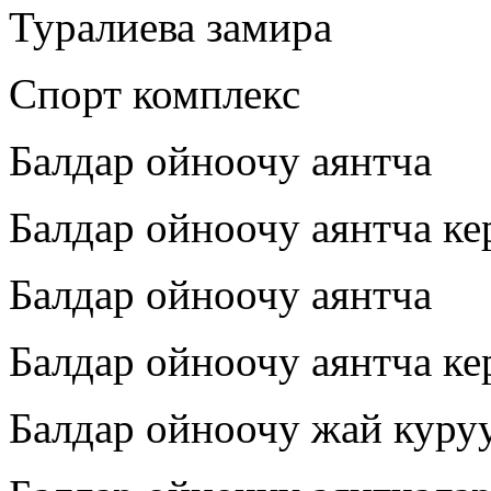
Туралиева замира
Спорт комплекс
Балдар ойноочу аянтча
Балдар ойноочу аянтча ке
Балдар ойноочу аянтча
Балдар ойноочу аянтча ке
Балдар ойноочу жай куруу