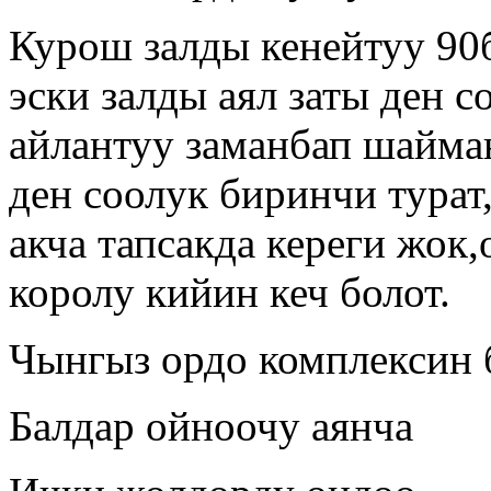
Курош залды кенейтуу 90б
эски залды аял заты ден 
айлантуу заманбап шайма
ден соолук биринчи турат
акча тапсакда кереги жок
королу кийин кеч болот.
Чынгыз ордо комплексин 
Балдар ойноочу аянча