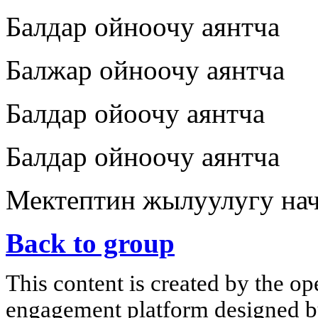
Балдар ойноочу аянтча
Балжар ойноочу аянтча
Балдар ойоочу аянтча
Балдар ойноочу аянтча
Мектептин жылуулугу на
Back to group
This content is created by the op
engagement platform designed by