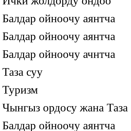
Ички жолдорду ондоо
Балдар ойноочу аянтча
Балдар ойноочу аянтча
Балдар ойноочу ачнтча
Таза суу
Туризм
Чынгыз ордосу жана Таза
Балдар ойноочу аянтча