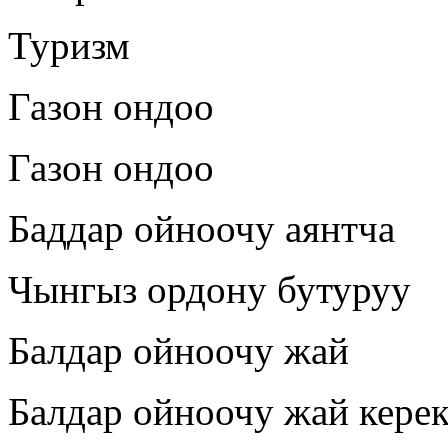
Туризм
Газон ондоо
Газон ондоо
Баддар ойноочу аянтча
Чынгыз ордону бутуруу
Балдар ойноочу жай
Балдар ойноочу жай кере