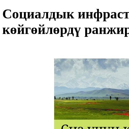
Социалдык инфрас
көйгөйлөрдү ранжи