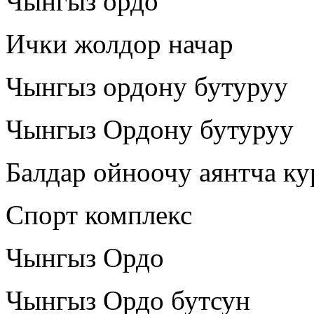
Чынгыз ордо
Ички жолдор начар
Чынгыз ордону бутуруу
Чынгыз Ордону бутуруу
Балдар ойноочу аянтча к
Спорт комплекс
Чынгыз Ордо
Чынгыз Ордо бутсун