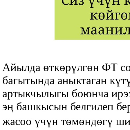
Айылда өткөрүлгөн ФТ с
багытында аныктаган күт
артыкчылыгы боюнча ирээ
эң башкысын белгилеп бе
жасоо үчүн тѳмѳндѳгү ши