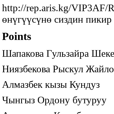
http://rep.aris.kg/VIP3AF
өнүгүүсүнө сиздин пикир 
Points
Шапакова Гульзайра Шеке
Ниязбекова Рыскул Жайло
Алмазбек кызы Кундуз
Чынгыз Ордону бутуруу