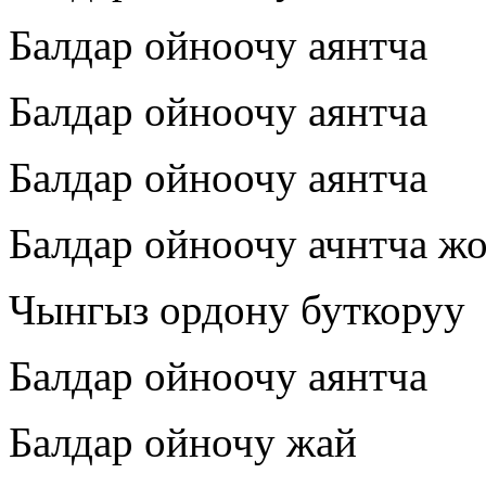
Балдар ойноочу аянтча
Балдар ойноочу аянтча
Балдар ойноочу аянтча
Балдар ойноочу ачнтча ж
Чынгыз ордону буткоруу
Балдар ойноочу аянтча
Балдар ойночу жай