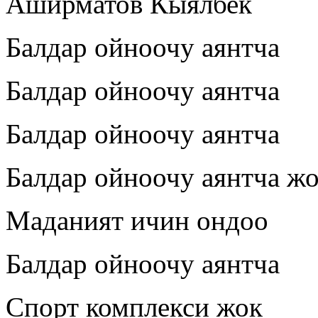
Аширматов Кыялбек
Балдар ойноочу аянтча
Балдар ойноочу аянтча
Балдар ойноочу аянтча
Балдар ойноочу аянтча ж
Маданият ичин ондоо
Балдар ойноочу аянтча
Спорт комплекси жок