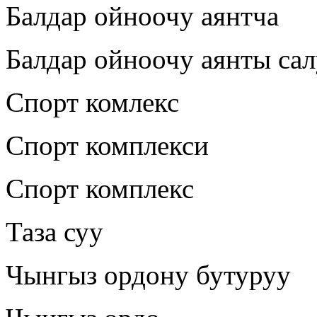
Балдар ойноочу аянтча
Балдар ойноочу аянты са
Спорт комлекс
Спорт комплекси
Спорт комплекс
Таза суу
Чынгыз ордону бутуруу