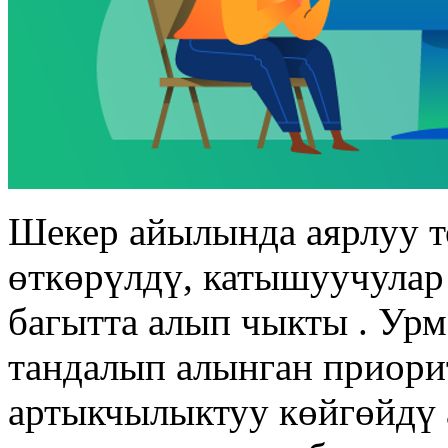
Шекер айылында аярлуу т
өткөрүлдү, катышуучулар
багытта алып чыкты . Ур
тандалып алынган приори
артыкчылыктуу көйгөйдү 