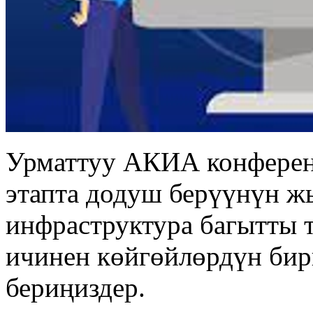
Урматтуу АКИА конферен
этапта додуш берүүнүн 
инфраструктура багытты 
ичинен көйгөйлөрдүн би
бериңиздер.