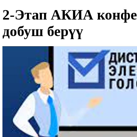
2-Этап АКИА конфе
добуш берүү