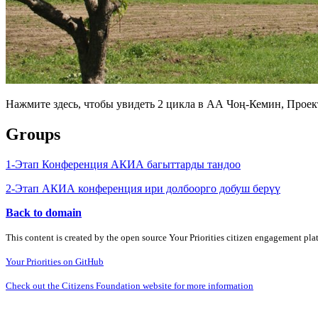
Нажмите здесь, чтобы увидеть 2 цикла в АА Чоң-Кемин, Проек
Groups
1-Этап Конференция АКИА багыттарды тандоо
2-Этап АКИА конференция ири долбоорго добуш берүү
Back to domain
This content is created by the open source Your Priorities citizen engagement pl
Your Priorities on GitHub
Check out the Citizens Foundation website for more information