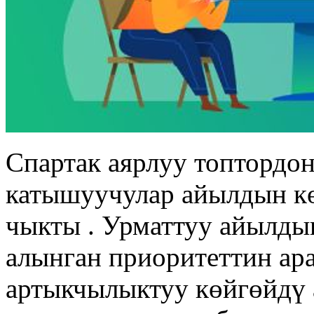
Спартак аярлуу топтордон
катышуучулар айылдын кө
чыкты . Урматтуу айылды
алынган приоритеттин ар
артыкчылыктуу көйгөйдү 