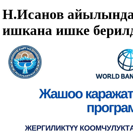
Н.Исанов айылында
ишкана ишке берил