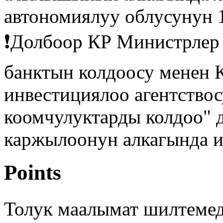
автономиялуу облусунун 
❗️Долбоор КР Министрлер
банктын колдоосу менен 
инвестициялоо агентство
коомчулуктарды колдоо" 
каржылоонун алкагында 
Points
Толук маалымат шилтемеде