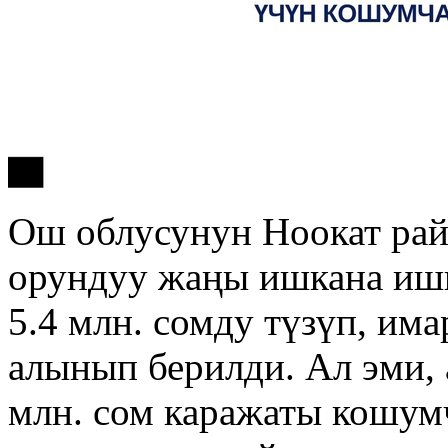
Ош облусунун Ноокат ра
орундуу жаңы ишкана ишк
5.4 млн. сомду түзүп, им
алынып берилди. Ал эми, 
млн. сом каражаты кошумч