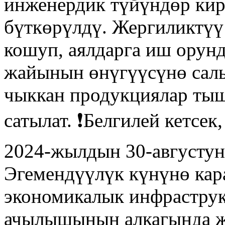
инженердик түйүндөр кир
бүткөрүлдү. Жергиликтүү
кошуп, аялдарга иш орун
жайынын өнүгүүсүнө сал
чыккан продукциялар ты
сатылат. ❗️Белгилей кетсе
2024-жылдын 30-августун
Эгемендүүлүк күнүнө кар
экономикалык инфраструк
ачылышынын алкагында ж