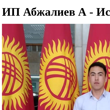
ИП Абжалиев А - И