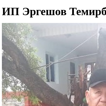
ИП Эргешов Темирб