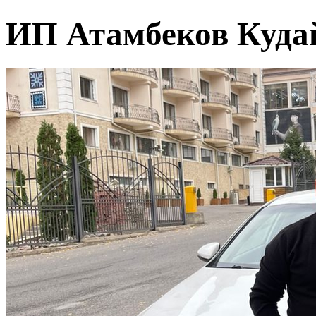
ИП Атамбеков Кудай