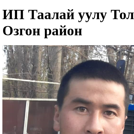
ИП Таалай уулу Тол
Озгон район