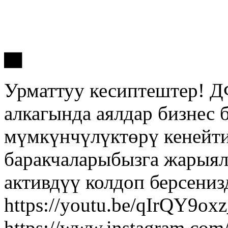
Урматтуу кесиптештер! 
алкагында аялдар бизнес
мүмкүнчүлүктөрү кенейт
баракчаларыбызга жарыял
активдүү колдоп берсени
https://youtu.be/qIrQY9o
https://www.instagram.co