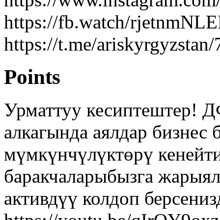
https://fb.watch/rjetnmNL
https://t.me/ariskyrgyzstan
Points
Урматтуу кесиптештер! 
алкагында аялдар бизнес
мүмкүнчүлүктөрү кенейт
баракчаларыбызга жарыял
активдүү колдоп берсени