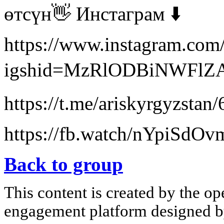
өтсүн👋 Инстаграм ⬇️
https://www.instagram.co
igshid=MzRlODBiNWFlZA=
https://t.me/ariskyrgyzstan
https://fb.watch/nYpiSdO
Back to group
This content is created by the op
engagement platform designed by