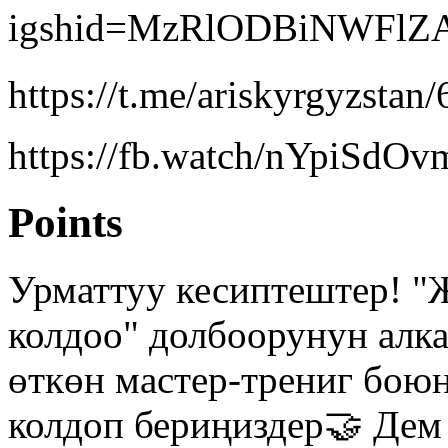
igshid=MzRlODBiNWFlZA=
https://t.me/ariskyrgyzstan
https://fb.watch/nYpiSdO
Points
Урматтуу кесиптештер! "
колдоо" долбоорунун алк
өткөн мастер-трениг бою
колдоп бериңиздер🤝 Де