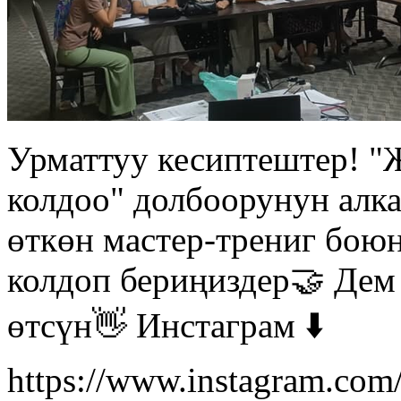
Урматтуу кесиптештер! "
колдоо" долбоорунун алк
өткөн мастер-трениг бою
колдоп бериңиздер🤝 Де
өтсүн👋 Инстаграм ⬇️
https://www.instagram.co