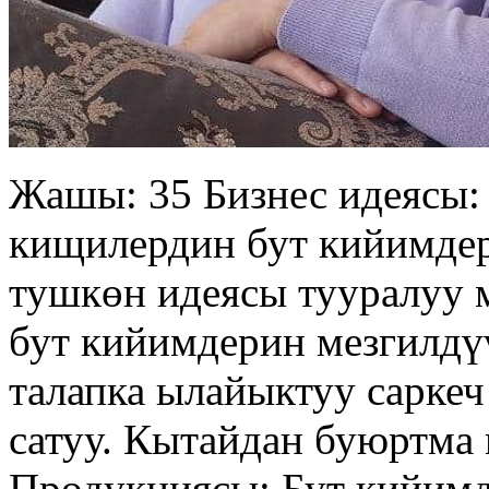
Жашы: 35 Бизнес идеясы:
кищилердин бут кийимдер
тушкөн идеясы тууралуу 
бут кийимдерин мезгилдү
талапка ылайыктуу сарке
сатуу. Кытайдан буюртма 
Продукциясы: Бут кийимд