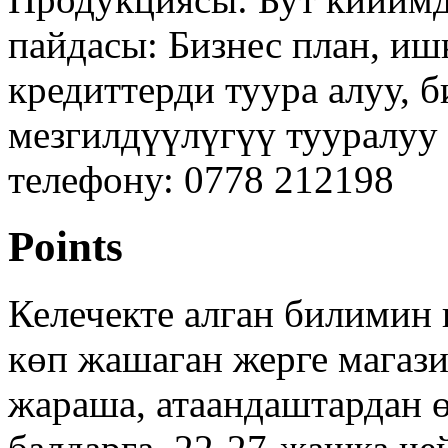
пайдасы: Бизнес план, иш
кредиттерди туура алуу, б
мезгилдүүлүгүү тууралуу
телефону: 0778 212198
Points
Келечекте алган билимин 
көп жашаган жерге магази
жараша, атаандаштардан 