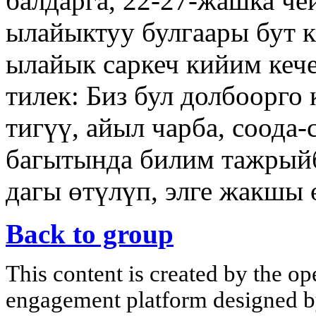
балдарга, 22-27-жашка че
ылайыктуу булгаары бут к
ылайык саркеч кийим кече
тилек: Биз бул долбоорго
тигүү, айыл чарба, соода-
багытында билим тажрыйб
дагы өтүлүп, элге жакшы 
Back to group
This content is created by the op
engagement platform designed by