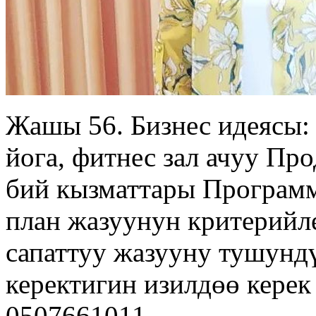
Жашы 56. Бизнес идеясы:
йога, фитнес зал ачуу Про
бий кызматтары Программ
план жазуунун критерийл
сапаттуу жазууну тушундү
керектигин изилдөө керек
0507661011