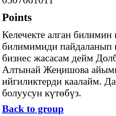
Points
Келечекте алган билимин 
билимимиди пайдаланып 
бизнес жасасам дейм Долб
Алтынай Жеңишова айымга
ийгиликтерди каалайм. Д
болуусун күтөбүз.
Back to group