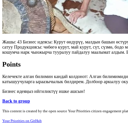
Жашы: 43 Бизнес идеясы: Курут өндурүү, малдын башын өстүрү
сатуу Продукциясы: чөбөгө курут, май курут, сүт, сүзмө, бодо
кошумча нарк чынжырча тууралуу пайдалуу маалымат алдым. 
Points
Келечекте алган билимин кандай колдонот: Алган билимимиди
катышуучуларга ыраазычылык билдирем. Долбоор аркылуу ок
Бизнес идеяңыз ийгиликтүү ишке ашсын!
Back to group
This content is created by the open source Your Priorities citizen engagement pl
Your Priorities on GitHub