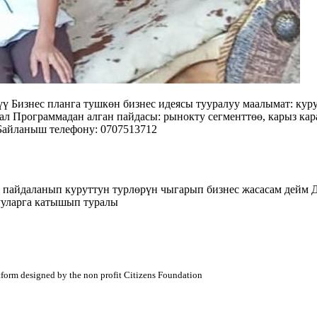
ү Бизнес планга тушкөн бизнес идеясы тууралуу маалымат: кур
 мал Программадан алган пайдасы: рынокту сегменттөө, карыз кар
Байланыш телефону: 0707513712
 пайдаланып куруттун турлөрүн чыгарып бизнес жасасам дейм Д
ууларга катышып туралы
atform designed by the non profit Citizens Foundation