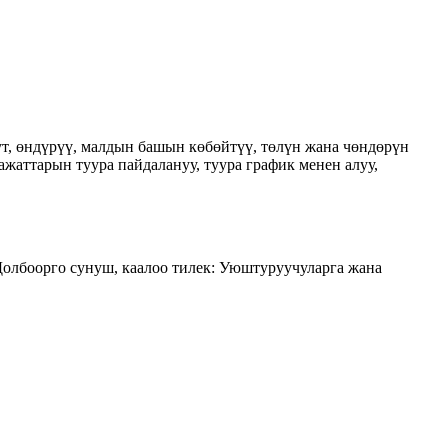
ут, өндүрүү, малдын башын көбөйтүү, төлүн жана чөндөрүн
ажаттарын туура пайдалануу, туура график менен алуу,
олбоорго сунуш, каалоо тилек: Уюштуруучуларга жана