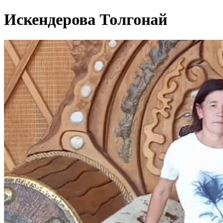
Искендерова Толгонай