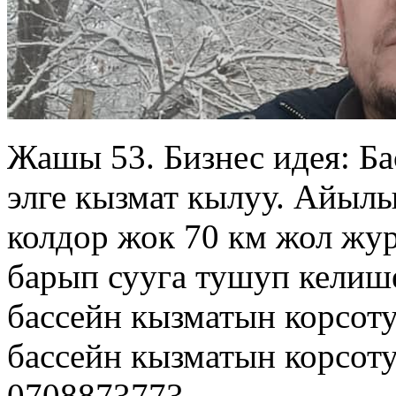
Жашы 53. Бизнес идея: Ба
элге кызмат кылуу. Айылы
колдор жок 70 км жол жур
барып сууга тушуп келиш
бассейн кызматын корсоту
бассейн кызматын корсот
0708873773