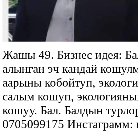
Жашы 49. Бизнес идея: Б
алынган эч кандай кошулм
аарыны кобойтуп, эколог
салым кошуп, экологияны
кошуу. Бал. Балдын турло
0705099175 Инстаграмм: r