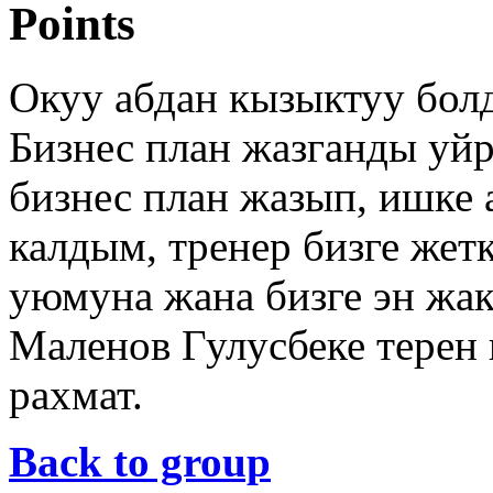
Points
Окуу абдан кызыктуу болд
Бизнес план жазганды уйр
бизнес план жазып, ишке
калдым, тренер бизге же
уюмуна жана бизге эн ж
Маленов Гулусбеке терен
рахмат.
Back to group