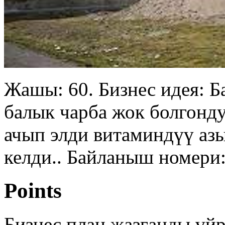
Жашы: 60. Бизнес идея: Б
балык чарба жок болгонду
ачып элди витаминдүү аз
келди.. Байланыш номери
Points
Бизнес план жазганды үй