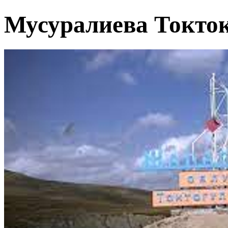
Мусуралиева Токто