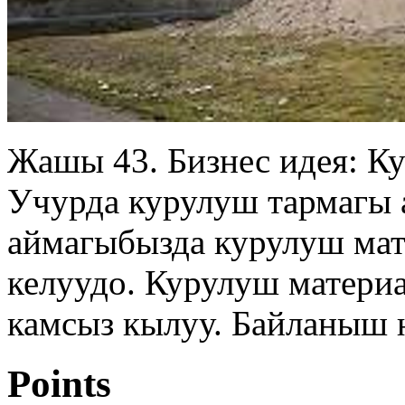
Жашы 43. Бизнес идея: К
Учурда курулуш тармагы 
аймагыбызда курулуш ма
келуудо. Курулуш матери
камсыз кылуу. Байланыш 
Points