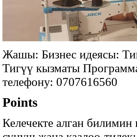
Жашы: Бизнес идеясы: Ти
Тигүү кызматы Программа
телефону: 0707616560
Points
Келечекте алган билимин 
сунуш жана каалоо-тилек: