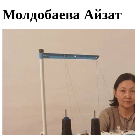
Молдобаева Айзат