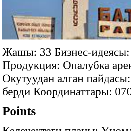
Жашы: 33 Бизнес-идеясы:
Продукция: Опалубка аре
Окутуудан алган пайдасы
берди Координаттары: 07
Points
Келечектеги планы: Үнөм