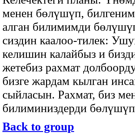
менен бөлүшүп, билгеним
алган билимимди бөлүшүп
сиздин каалоо-тилек: Ушу
келишин калайбыз и бизд
жетебиз рахмат долбоорду
бизге жардам кылган инс
сыйласын. Рахмат, биз м
билиминиздерди бөлүшүп
Back to group