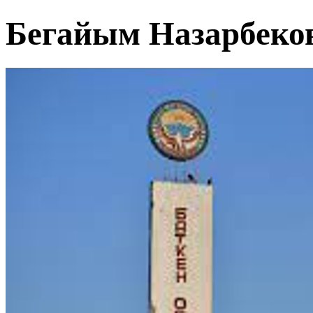
Бегайым Назарбеко