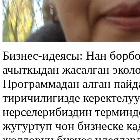
Бизнес-идеясы: Нан борб
ачыткыдан жасалган эколо
Программадан алган пай
тиричилигизде керектелу
нерселерибиздин терминд
жугуртуп чон бизнеске к
жолдорун,бизнес идеялар