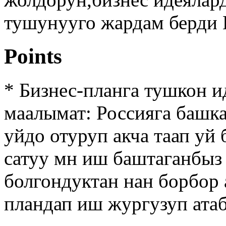
тушунууго жардам берди 
Points
* Бизнес-планга тушкон и
маалымат: Россияга башка
уйдо отуруп акча таап уй
сатуу мн иш баштаганбыз 
болгондуктан нан борбор 
пландап иш жургузуп ата