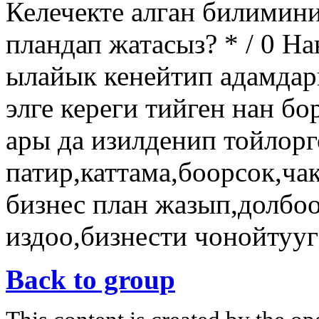
Келечекте алган билимин
пландап жатасыз? * / 0 Н
ылайык кенейтип адамдар
элге кереги тийген нан б
ары да изилденип тойлорг
патир,каттама,боорсок,ча
бизнес план жазып,долбо
издоо,бизнести чонойтууг
Back to group