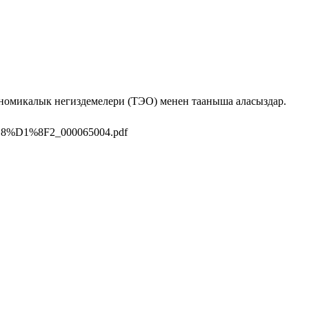
номикалык негиздемелери (ТЭО) менен тааныша аласыздар.
%D1%8F2_000065004.pdf