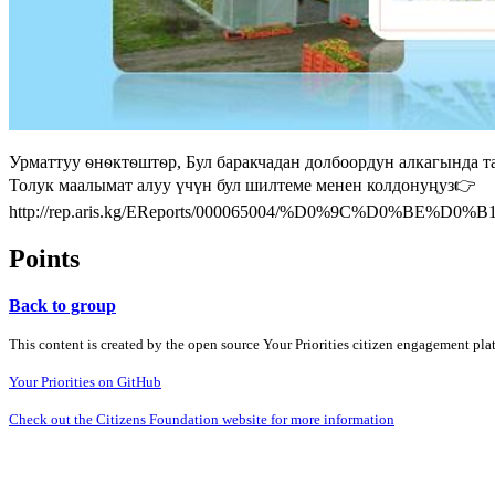
Урматтуу ѳнѳктѳштѳр, Бул баракчадан долбоордун алкагында 
Толук маалымат алуу үчүн бул шилтеме менен колдонуңуз👉
http://rep.aris.kg/EReports/000065004/%D0%9C%D0%
Points
Back to group
This content is created by the open source Your Priorities citizen engagement pl
Your Priorities on GitHub
Check out the Citizens Foundation website for more information