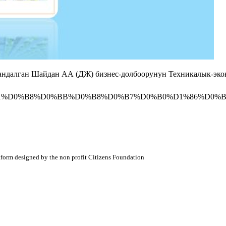
тандалган Шайдан АА (ДЖ) бизнес-долбоорунун Техникалык-эко
BE%D0%B1%D0%B8%D0%BB%D0%B8%D0%B7%D0%B0%D1%86%D0%B8
atform designed by the non profit Citizens Foundation