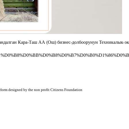
тандалган Кара-Таш АА (Ош) бизнес-долбоорунун Техникалык-э
BE%D0%B1%D0%B8%D0%BB%D0%B8%D0%B7%D0%B0%D1%86%D0%B8
atform designed by the non profit Citizens Foundation