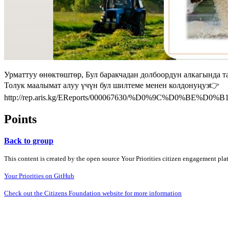
Урматтуу ѳнѳктѳштѳр, Бул баракчадан долбоордун алкагында 
Толук маалымат алуу үчүн бул шилтеме менен колдонуңуз👉
http://rep.aris.kg/EReports/000067630/%D0%9C%D0%
Points
Back to group
This content is created by the open source Your Priorities citizen engagement pl
Your Priorities on GitHub
Check out the Citizens Foundation website for more information