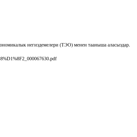
кономикалык негиздемелери (ТЭО) менен тааныша аласыздар.
%D1%8F2_000067630.pdf