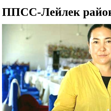
ППСС-Лейлек райо