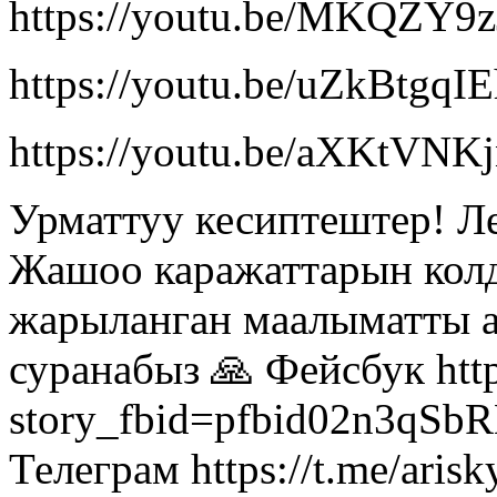
https://youtu.be/MKQZY9z
https://youtu.be/uZkBtgqI
https://youtu.be/aXKtVNK
Урматтуу кесиптештер! Л
Жашоо каражаттарын кол
жарыланган маалыматты а
суранабыз 🙏 Фейсбук http
story_fbid=pfbid02n3qS
Телеграм https://t.me/aris