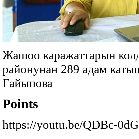
Жашоо каражаттарын кол
районунан 289 адам катыш
Гайыпова
Points
https://youtu.be/QDBc-0dG