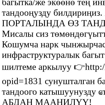
багытка/же экөөнө тең ин
тандооңузду билдириң
ПОРТАЛЫНДА ӨЗ ТАН
Мисалы сиз төмөндөгүытт
Кошумча нарк чынжырчас
инфраструктуралык багыт 
шилтеме аркылуу 👉http:/
opid=1831 сунушталган б
тандоого катышуунузду
АБДАН МААНИЛҮҮ!