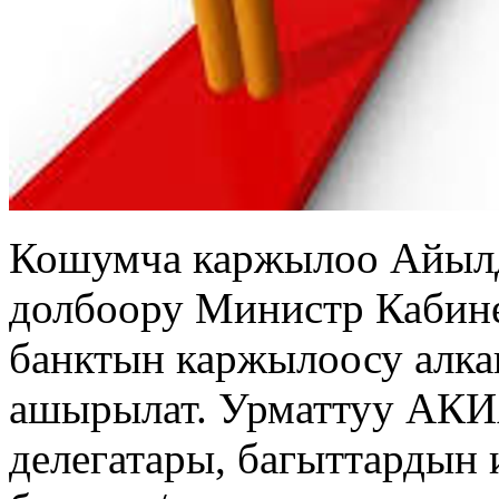
Кошумча каржылоо Айыл
долбоору Министр Кабине
банктын каржылоосу алк
ашырылат. Урматтуу АК
делегатары, багыттардын