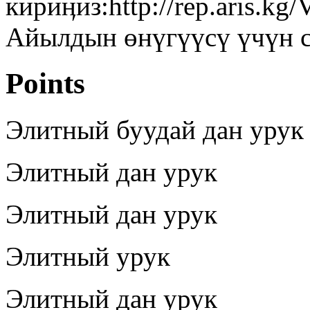
кириӊиз:http://rep.aris.k
Айылдын өнүгүүсү үчүн с
Points
Элитный буудай дан урук
Элитный дан урук
Элитный дан урук
Элитный урук
Элитный дан урук