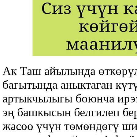
Ак Таш айылында өткөрү
багытында аныктаган күт
артыкчылыгы боюнча ирээ
эң башкысын белгилеп бе
жасоо үчүн тѳмѳндѳгү ши