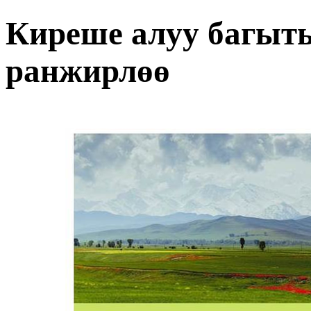
Киреше алуу багыт
ранжирлөө