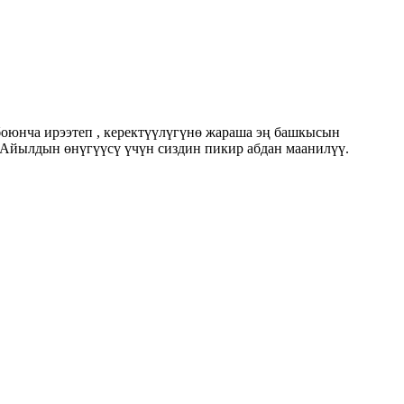
оюнча ирээтеп , керектүүлүгүнө жараша эң башкысын
47 Айылдын өнүгүүсү үчүн сиздин пикир абдан маанилүү.