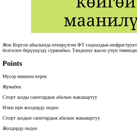
Жон Коргон айылында өткөрүлгөн ФТ социалдык-инфраструкту
белгилеп берүүңүздү суранабыз. Тандоону жасоо үчүн тѳмѳндѳг
Points
Мусор машина керек
Жумабек
Спорт залды санитардык абалын жакшыртуу
Ички ири жолдорду ондоо
Спорт залдын санитардык абалын жакшыртуу
Жолдорду ондоо