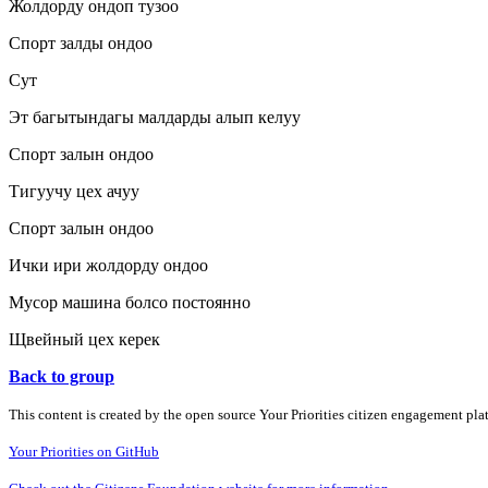
Жолдорду ондоп тузоо
Спорт залды ондоо
Сут
Эт багытындагы малдарды алып келуу
Спорт залын ондоо
Тигуучу цех ачуу
Спорт залын ондоо
Ички ири жолдорду ондоо
Мусор машина болсо постоянно
Щвейный цех керек
Back to group
This content is created by the open source Your Priorities citizen engagement pl
Your Priorities on GitHub