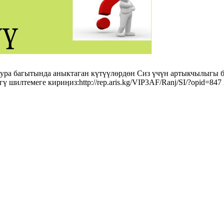
ра багытында аныктаган күтүүлөрдөн Сиз үчүн артыкчылыгы б
ү шилтемеге кириӊиз:http://rep.aris.kg/VIP3AF/Ranj/SI/?opid=8