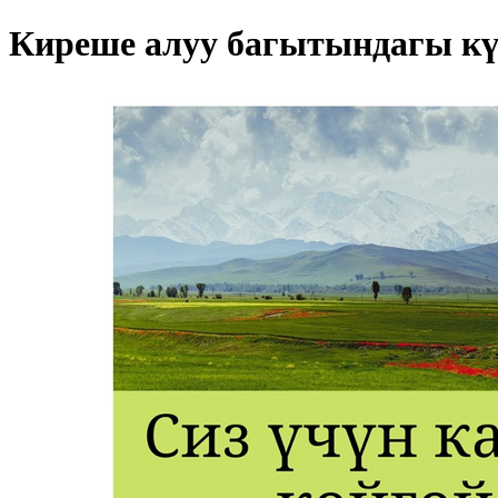
Киреше алуу багытындагы кү