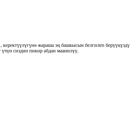
, керектүүлүгүнө жараша эң башкысын белгилеп берүүңүздү
ү үчүн сиздин пикир абдан маанилүү.