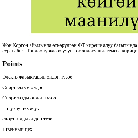
Жон Коргон айылында өткөрүлгөн ФТ киреше алуу багытында 
суранабыз. Тандоону жасоо үчүн тѳмѳндѳгү шилтемеге кириӊиз:
Points
Электр жарыктарын ондоп тузоо
Спорт залын ондоо
Спорт залды ондоп тузоо
Тигуучу цех ачуу
спорт залды ондоп тузо
Щвейный цех