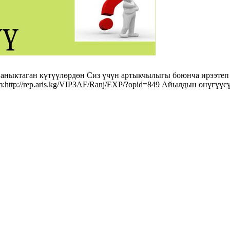
аныктаган күтүүлөрдөн Сиз үчүн артыкчылыгы боюнча ирээтеп 
http://rep.aris.kg/VIP3AF/Ranj/EXP/?opid=849 Айылдын өнүгүүс