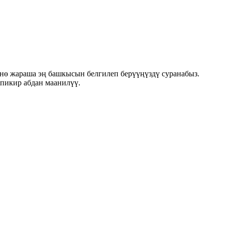
нө жараша эң башкысын белгилеп берүүңүздү суранабыз.
 пикир абдан маанилүү.