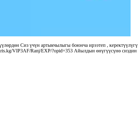
үлөрдөн Сиз үчүн артыкчылыгы боюнча ирээтеп , керектүүлүгү
.aris.kg/VIP3AF/Ranj/EXP/?opid=353 Айылдын өнүгүүсүнө сиздин