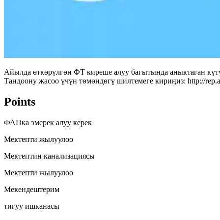
Айылда өткөрүлгөн ФТ киреше алуу багытында аныктаган күтү
Тандоону жасоо үчүн тѳмѳндѳгү шилтемеге кириӊиз: http://rep
Points
ФАПка эмерек алуу керек
Мектепти жылуулоо
Мектептин канализациясы
Мектепти жылуулоо
Мекендештерим
тигуу ишканасы