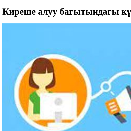
Киреше алуу багытындагы кү