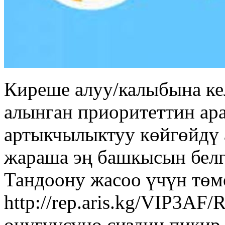
Киреше алуу/калыбына к
алынган приоритеттин ар
артыкчылыктуу көйгөйдү 
жараша эң башкысын белг
Тандоону жасоо үчүн тѳм
http://rep.aris.kg/VIP3A
өнүгүүсүнө сиздин пикир 