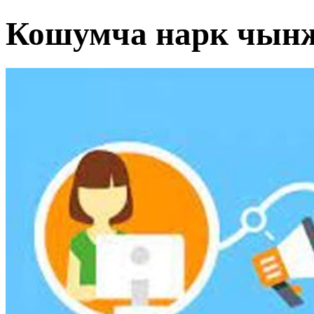
Кошумча нарк чын