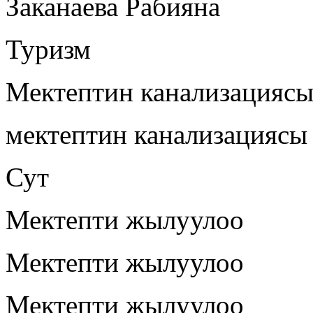
Заканаева Рабияна
Туризм
Мектептин канализацияс
мектептин канализациясы
Сут
Мектепти жылуулоо
Мектепти жылуулоо
Мектепти жылуулоо