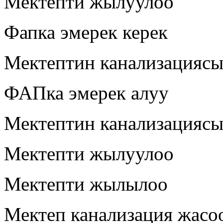
Мектепти жылуулоо
Фапка эмерек керек
Мектептин канализацияс
ФАПка эмерек алуу
Мектептин канализацияс
Мектепти жылуулоо
Мектепти жылылоо
Мектеп канализация жасо