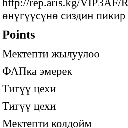
http://rep.aris.kg/VIP3AF
өнүгүүсүнө сиздин пикир 
Points
Мектепти жылуулоо
ФАПка эмерек
Тигүү цехи
Тигүү цехи
Мектепти колдойм