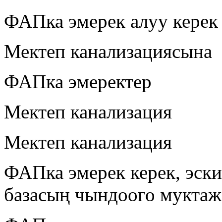
ФАПка эмерек алуу керек
Мектеп канализациясына
ФАПка эмеректер
Мектеп канализация
Мектеп канализация
ФАПка эмерек керек, эск
базасың чындоого муктаж