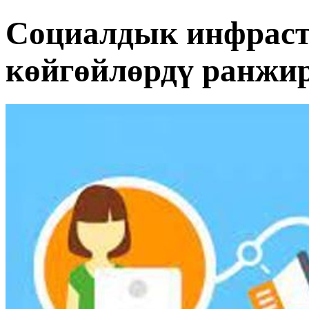
Социалдык инфрас
көйгөйлөрдү ранжи