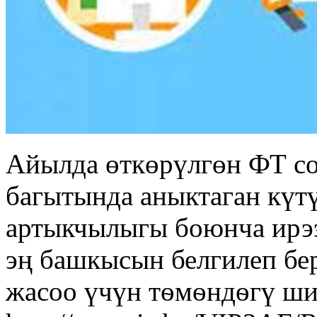
Айылда өткөрүлгөн ФТ с
багытында аныктаган күт
артыкчылыгы боюнча ирээ
эң башкысын белгилеп бе
жасоо үчүн тѳмѳндѳгү ши