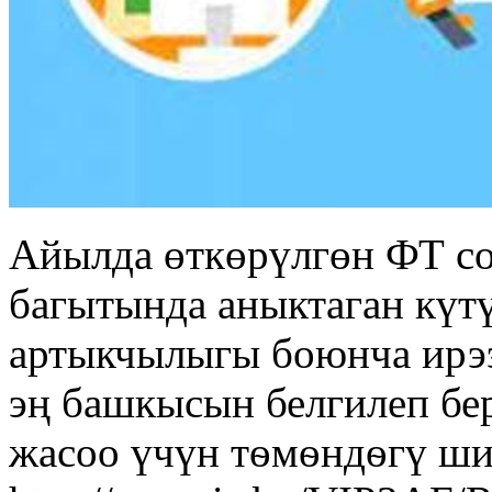
Айылда өткөрүлгөн ФТ с
багытында аныктаган күт
артыкчылыгы боюнча ирээ
эң башкысын белгилеп бе
жасоо үчүн тѳмѳндѳгү ши