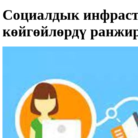
Социалдык инфрас
көйгөйлөрдү ранжи