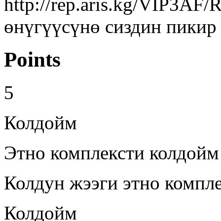
http://rep.aris.kg/VIP3AF
өнүгүүсүнө сиздин пикир 
Points
5
Колдойм
Этно комплексти колдойм
Колдун жээги этно компл
Колдойм