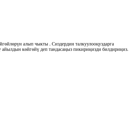
йгөйлөрүн алып чыкты . Сиздердин талкуулооңуздарга
дү айылдын көйгөйү деп тандасаңыз пикириңизди билдириңиз.