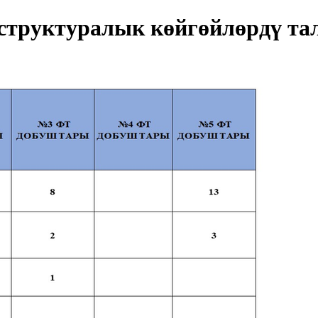
труктуралык көйгөйлөрдү та