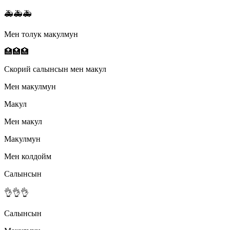
🚑🚑🚑
Мен толук макулмун
🏥🏥🏥
Скорий салынсын мен макул
Мен макулмун
Макул
Мен макул
Макулмун
Мен колдойм
Салынсын
👌👌👌
Салынсын