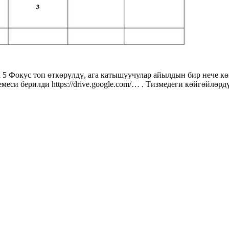
 Фокус топ өткөрүлдү, ага катышуучулар айылдын бир нече кө
си берилди https://drive.google.com/… . Тизмедеги көйгөйлөр