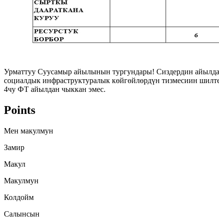
Урматтуу Суусамыр айылынын тургундары! Сиздердин айылда 5
социалдык инфраструктуралык көйгөйлөрдүн тизмесиин шилтеме
4чу ФТ айылдан чыккан эмес.
Points
Мен макулмун
Замир
Макул
Макулмун
Колдойм
Салынсын