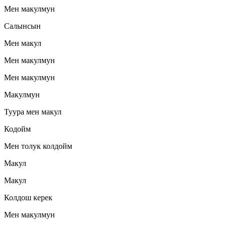
Мен макулмун
Салынсын
Мен макул
Мен макулмун
Мен макулмун
Макулмун
Туура мен макул
Кодойм
Мен толук колдойм
Макул
Макул
Колдош керек
Мен макулмун