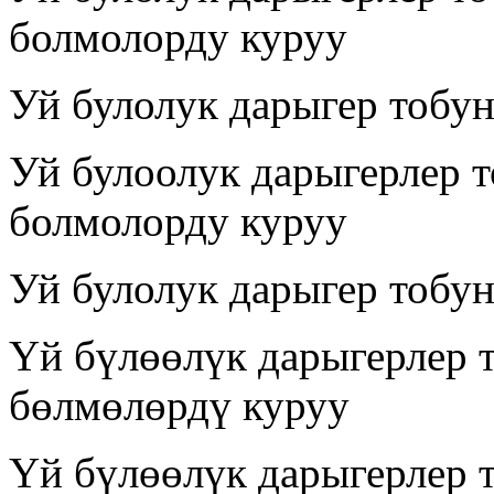
болмолорду куруу
Уй булолук дарыгер тобун
Уй булоолук дарыгерлер 
болмолорду куруу
Уй булолук дарыгер тобу
Үй бүлөөлүк дарыгерлер 
бөлмөлөрдү куруу
Үй бүлөөлүк дарыгерлер 