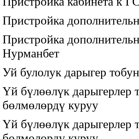
Пристройка кабинета к Г
Пристройка дополнительн
Пристройка дополнительн
Нурманбет
Уй булолук дарыгер тобу
Үй бүлөөлүк дарыгерлер 
бөлмөлөрдү куруу
Үй бүлөөлүк дарыгерлер 
бөлмөлөрдү куруу