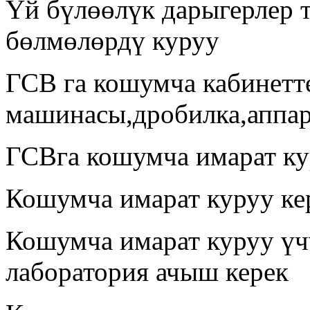
Үй бүлөөлүк дарыгерлер 
бөлмөлөрдү куруу
ГСВ га кошумча кабинетте
машинасы,дробилка,аппара
ГСВга кошумча имарат ку
Кошумча имарат куруу ке
Кошумча имарат куруу үчү
лаборатория ачыш керек