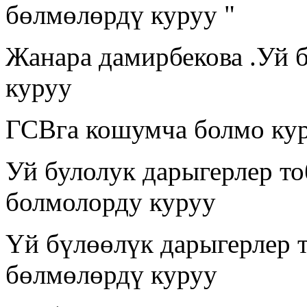
бөлмөлөрдү куруу "
Жанара дамирбекова .Уй 
куруу
ГСВга кошумча болмо ку
Уй булолук дарыгерлер т
болмолорду куруу
Үй бүлөөлүк дарыгерлер 
бөлмөлөрдү куруу