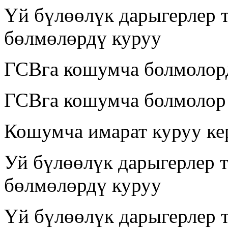
Үй бүлөөлүк дарыгерлер 
бөлмөлөрдү куруу
ГСВга кошумча болмолор
ГСВга кошумча болмолор
Кошумча имарат куруу ке
Уй бүлөөлүк дарыгерлер 
бөлмөлөрдү куруу
Үй бүлөөлүк дарыгерлер 