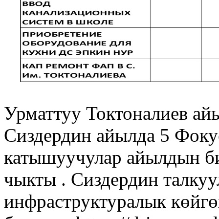
Урматтуу Токтоналиев ай
Сиздердин айылда 5 Фокус
катышуучулар айылдын би
чыкты . Сиздердин талку
инфраструктуралык көйг