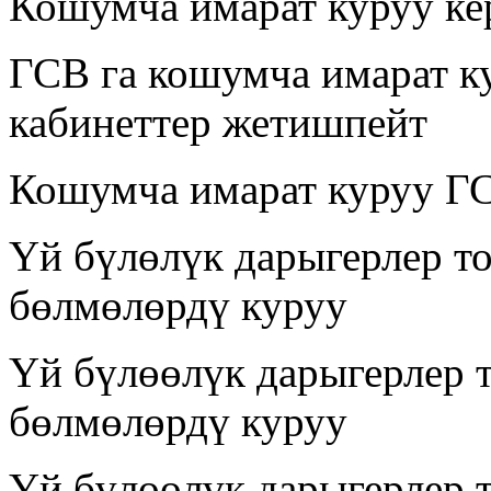
Кошумча имарат куруу ке
ГСВ га кошумча имарат ку
кабинеттер жетишпейт
Кошумча имарат куруу ГС
Үй бүлөлүк дарыгерлер т
бөлмөлөрдү куруу
Үй бүлөөлүк дарыгерлер 
бөлмөлөрдү куруу
Үй бүлөөлүк дарыгерлер 