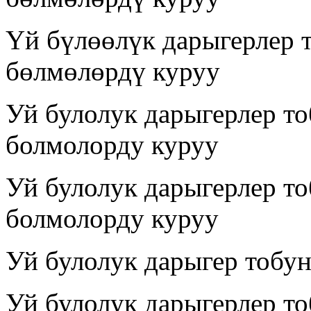
Үй бүлөөлүк дарыгерлер 
бөлмөлөрдү куруу
Уй булолук дарыгерлер т
болмолорду куруу
Уй булолук дарыгерлер т
болмолорду куруу
Уй булолук дарыгер тобу
Уй булолук дарыгерлер т