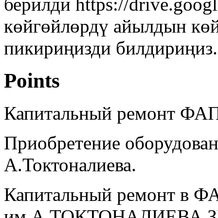
берилди https://drive.goo
көйгөйлөрдү айылдын көй
пикириңизди билдириңиз.
Points
Капитальный ремонт Ф
Приобретение оборудован
А.Токтоналиева.
Капитальный ремонт в ФА
им.А.ТОКТОНАЛИЕВА 