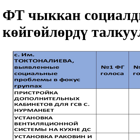
ФТ чыккан социалд
көйгөйлөрдү талкуу