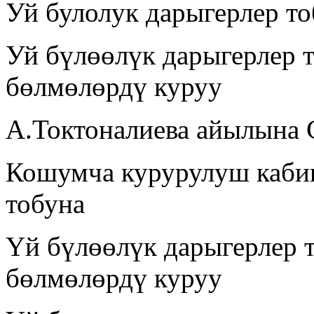
Уй булолук дарыгерлер т
Уй бүлөөлүк дарыгерлер 
бөлмөлөрдү куруу
А.Токтоналиева айылына 
Кошумча курурулуш кабин
тобуна
Үй бүлөөлүк дарыгерлер 
бөлмөлөрдү куруу