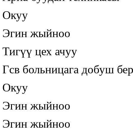
Окуу
Эгин жыйноо
Тигүү цех ачуу
Гсв больницага добуш бе
Окуу
Эгин жыйноо
Эгин жыйноо