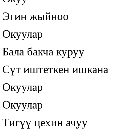
Эгин жыйноо
Окуулар
Бала бакча куруу
Сүт иштеткен ишкана
Окуулар
Окуулар
Тигүү цехин ачуу