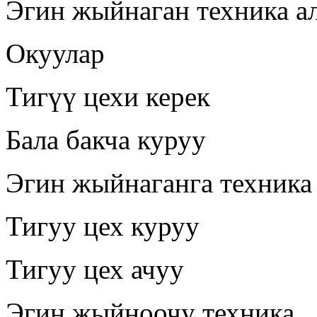
Эгин жыйнаган техника а
Окуулар
Тигүү цехи керек
Бала бакча куруу
Эгин жыйнаганга техника
Тигуу цех куруу
Тигуу цех ачуу
Эгин жыйноочу техника