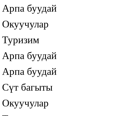
Арпа буудай
Окуучулар
Туризим
Арпа буудай
Арпа буудай
Сүт багыты
Окуучулар