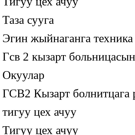
Тигуу цех ачуу
Таза сууга
Эгин жыйнаганга техника
Гсв 2 кызарт больницасы
Окуулар
ГСВ2 Кызарт болнитцага 
тигуу цех ачуу
Тигуу цех ачуу