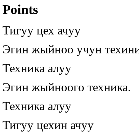
Points
Тигуу цех ачуу
Эгин жыйноо учун техин
Техника алуу
Эгин жыйноого техника.
Техника алуу
Тигуу цехин ачуу