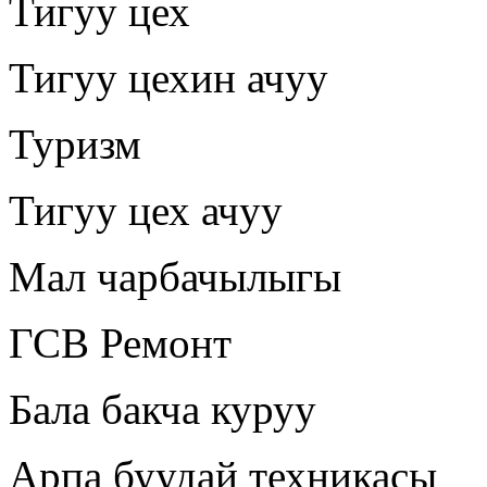
Тигуу цех
Тигуу цехин ачуу
Туризм
Тигуу цех ачуу
Мал чарбачылыгы
ГСВ Ремонт
Бала бакча куруу
Арпа буудай техникасы