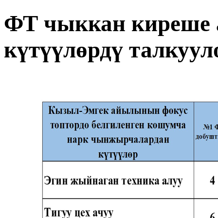
ФТ чыккан киреше 
күтүүлөрдү талкуул