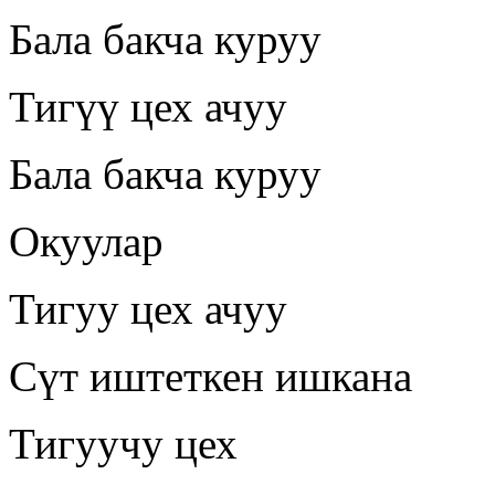
Бала бакча куруу
Тигүү цех ачуу
Бала бакча куруу
Окуулар
Тигуу цех ачуу
Сүт иштеткен ишкана
Тигуучу цех