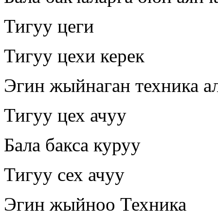
Тигуу цеги
Тигуу цехи керек
Эгин жыйнаган техника а
Тигуу цех ачуу
Бала бакса куруу
Тигуу сех ачуу
Эгин жыйноо Техника