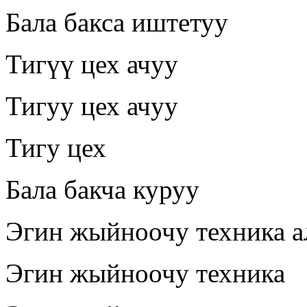
Бала бакса иштетуу
Тигүү цех ачуу
Тигуу цех ачуу
Тигу цех
Бала бакча куруу
Эгин жыйноочу техника а
Эгин жыйноочу техника