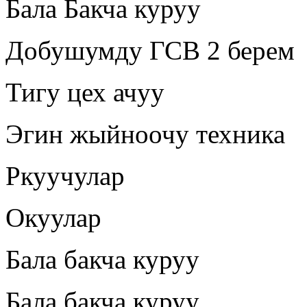
Бала Бакча куруу
Добушумду ГСВ 2 берем
Тигу цех ачуу
Эгин жыйноочу техника
Ркуучулар
Окуулар
Бала бакча куруу
Бала бакча куруу