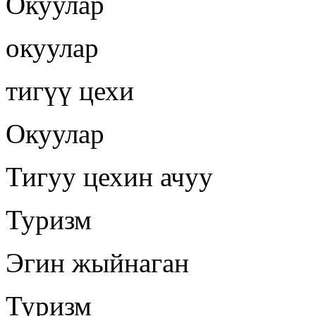
Окуулар
окуулар
тигүү цехи
Окуулар
Тигуу цехин ачуу
Туризм
Эгин жыйнаган
Туризм