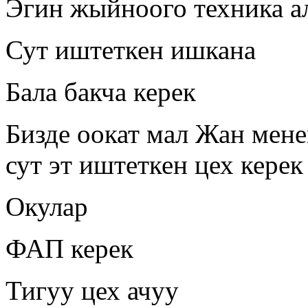
Эгин жыйноого техника а
Сут иштеткен ишкана
Бала бакча керек
Бизде оокат мал Жан мен
сут эт иштеткен цех керек
Окулар
ФАП керек
Тигуу цех ачуу