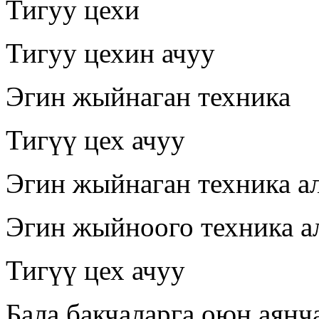
Тигуу цехи
Тигуу цехин ачуу
Эгин жыйнаган техника
Тигүү цех ачуу
Эгин жыйнаган техника а
Эгин жыйноого техника а
Тигүү цех ачуу
Бала бакчаларга оюн аянч