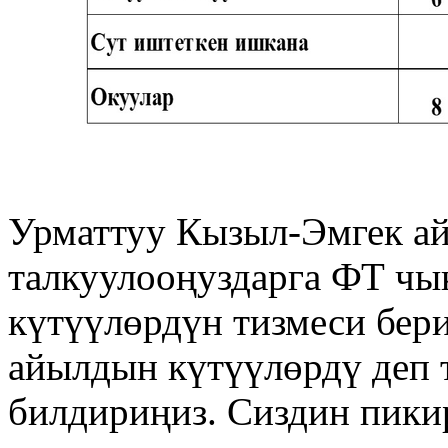
Урматтуу Кызыл-Эмгек а
талкуулооңуздарга ФТ чы
күтүүлөрдүн тизмеси бер
айылдын күтүүлөрдү деп 
билдириңиз. Сиздин пикир