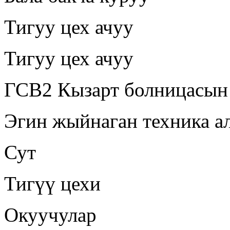
Тигуу цех ачуу
Тигуу цех ачуу
ГСВ2 Кызарт болницасын
Эгин жыйнаган техника а
Сут
Тигүү цехи
Окуучулар