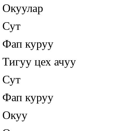
Окуулар
Сут
Фап куруу
Тигуу цех ачуу
Сут
Фап куруу
Окуу