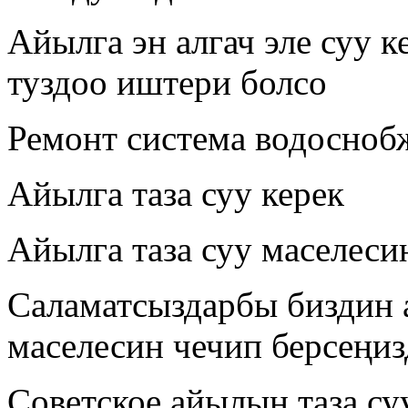
Айылга эн алгач эле суу 
туздоо иштери болсо
Ремонт система водосноб
Айылга таза суу керек
Айылга таза суу маселеси
Саламатсыздарбы биздин 
маселесин чечип берсеңиз
Советское айылын таза с