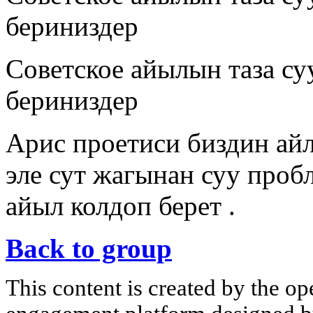
бериниздер
Советское айылын таза с
бериниздер
Арис проетиси биздин ай
эле сут жагынан суу проб
айыл колдоп берет .
Back to group
This content is created by the op