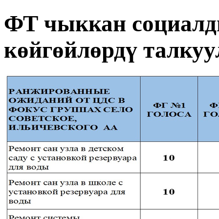
ФТ чыккан социалд
көйгөйлөрдү талкуу