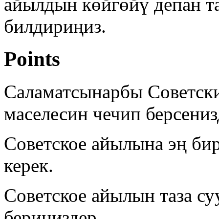
айылдын көйгөйү депан т
билдириңиз.
Points
Саламатсынарбы Советск
маселесин чечип берсениз
Советское айылына эң бир
керек.
Советское айылын таза с
бериниздер