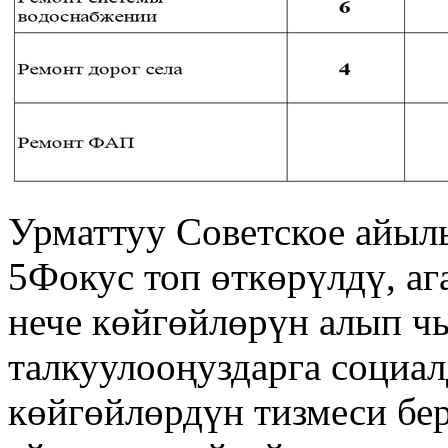
Урматтуу Советское айыл
5Фокус топ өткөрүлдү, а
нече көйгөйлөрүн алып ч
талкуулооңуздарга социа
көйгөйлөрдүн тизмеси бе