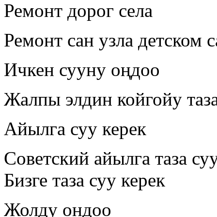
Ремонт дорог села
Ремонт сан узла детском 
Ичкен сууну оңдоо
Жалпы элдин койгойу таза
Айылга суу керек
Советский айылга таза су
Бизге таза суу керек
Жолду ондоо