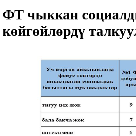
ФТ чыккан социалд
көйгөйлөрдү талкуу