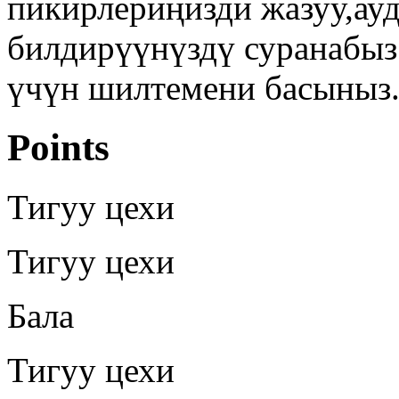
пикирлериңизди жазуу,ау
билдирүүнүздү суранабыз
үчүн шилтемени басыныз
Points
Тигуу цехи
Тигуу цехи
Бала
Тигуу цехи