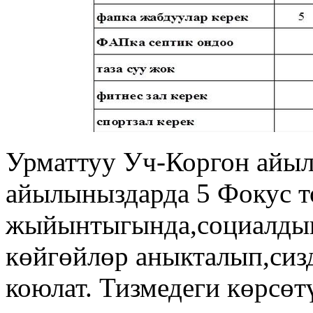
Урматтуу Уч-Коргон айы
айылыныздарда 5 Фокус т
жыйынтыгында,социалдык
көйгөйлөр аныкталып,сиз
коюлат. Тизмедеги көрсө