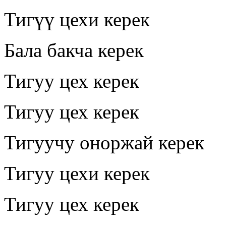
Тигүү цехи керек
Бала бакча керек
Тигуу цех керек
Тигуу цех керек
Тигуучу оноржай керек
Тигуу цехи керек
Тигуу цех керек