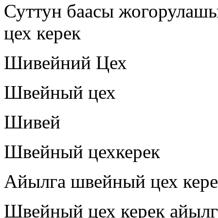
Суттун баасы жогорулаш
цех керек
Шивейний Цех
Швейный цех
Шивей
Швейный цехкерек
Айылга швейный цех кере
Швейный цех керек айылг