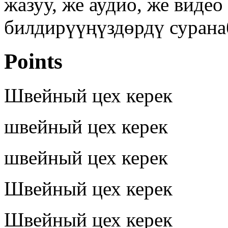
жазуу, же аудио, же виде
билдирүүңүздөрдү сурана
Points
Швейный цех керек
швейный цех керек
швейный цех керек
Швейный цех керек
Швейный цех керек