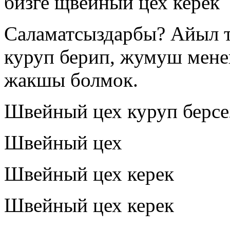
бизге щвейный цех керек
Саламатсыздарбы? Айыл 
куруп берип, жумуш мене
жакшы болмок.
Швейный цех куруп берсе
Швейный цех
Швейный цех керек
Швейный цех керек