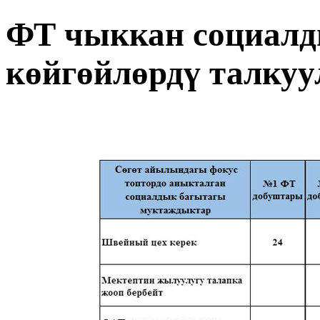
ФТ чыккан социалд
көйгөйлөрдү талкуу