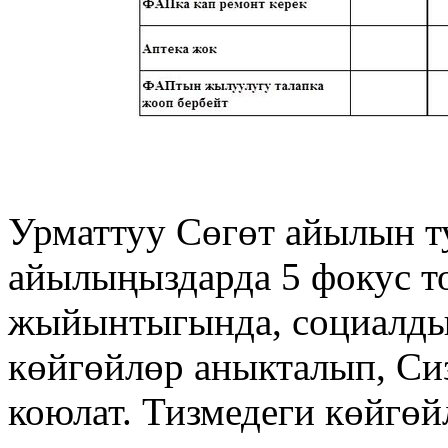
Урматтуу Сөгөт айылын т
айылыңыздарда 5 фокус т
жыйынтыгында, социалды
көйгөйлөр аныкталып, Си
коюлат. Тизмедеги көйгө