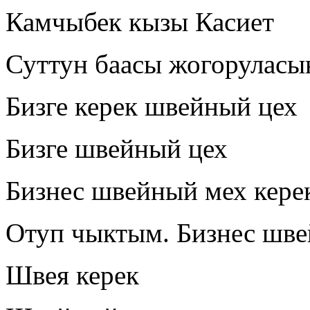
Камчыбек кызы Касиет
Суттун баасы жогоруласы
Бизге керек швейный цех
Бизге швейный цех
Бизнес швейный мех кере
Отуп чыктым. Бизнес шве
Швея керек