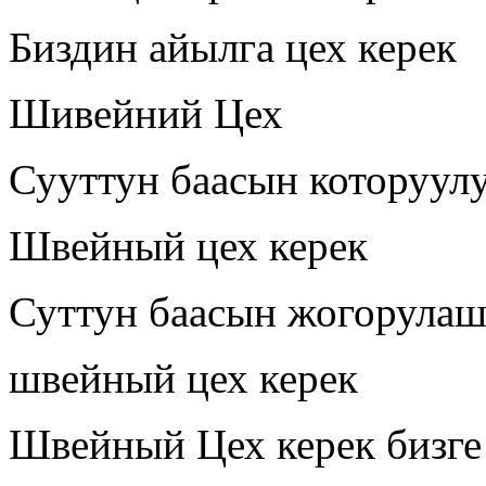
Биздин айылга цех керек
Шивейний Цех
Сууттун баасын которуул
Швейный цех керек
Суттун баасын жогорула
швейный цех керек
Швейный Цех керек бизге