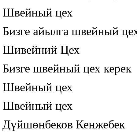
Швейный цех
Бизге айылга швейный цех
Шивейний Цех
Бизге швейный цех керек
Швейный цех
Швейный цех
Дүйшөнбеков Кенжебек