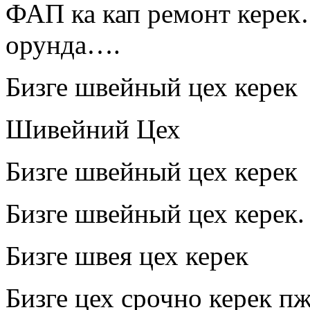
ФАП ка кап ремонт керек
орунда….
Бизге швейный цех керек
Шивейний Цех
Бизге швейный цех керек
Бизге швейный цех керек.
Бизге швея цех керек
Бизге цех срочно керек п