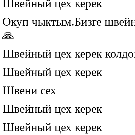
Швейный цех керек
Окуп чыктым.Бизге швейн
🙏
Швейный цех керек колд
Швейный цех керек
Швени сех
Швейный цех керек
Швейный цех керек