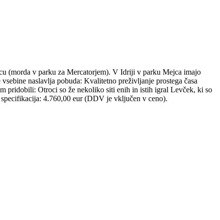
cu (morda v parku za Mercatorjem). V Idriji v parku Mejca imajo
re vsebine naslavlja pobuda: Kvalitetno preživljanje prostega časa
pridobili: Otroci so že nekoliko siti enih in istih igral Levček, ki so
specifikacija: 4.760,00 eur (DDV je vključen v ceno).