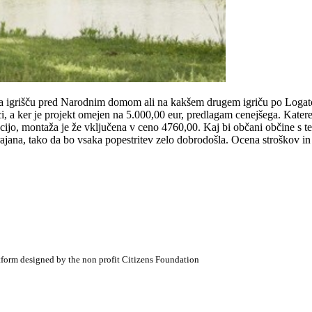
 na igrišču pred Narodnim domom ali na kakšem drugem igriču po Logat
otroci, a ker je projekt omejen na 5.000,00 eur, predlagam cenejšega. Kate
ijo, montaža je že vključena v ceno 4760,00. Kaj bi občani občine s tem 
ana, tako da bo vsaka popestritev zelo dobrodošla. Ocena stroškov in 
atform designed by the non profit Citizens Foundation