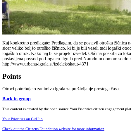
Kaj konkretno predlagate: Predlagam, da se postavil otroška žičnica
sicer veliko boljšo otroško žičnico, ki bi je bili veseli tudi logaški 
logaških otrok. Kako naj bi se projekt izvedel: Občina poskrbi za lokac
postavljena povsod po Logatcu. Igrala pred Narodnim domom so dotraj
http://www.urbana-igrala.si/izdelek/skaut-4371
Points
Otroci potrebujejo zanimiva igrala za preživljanje prostega časa.
Back to group
This content is created by the open source Your Priorities citizen engagement pl
Your Priorities on GitHub
Check out the Citizens Foundation website for more information