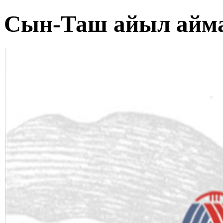
Сын-Таш айыл айм