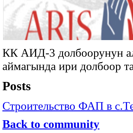
КК АИД-3 долбоорунун а
аймагында ири долбоор т
Posts
Строительство ФАП в с.Т
Back to community