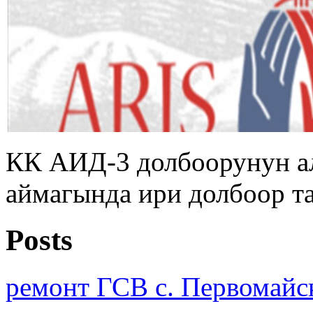
КК АИД-3 долбоорунун а
аймагында ири долбоор т
Posts
ремонт ГСВ с. Первомайс