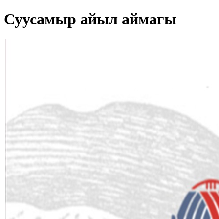
Суусамыр айыл аймагы