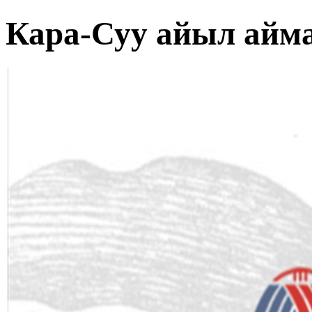
Кара-Суу айыл айм