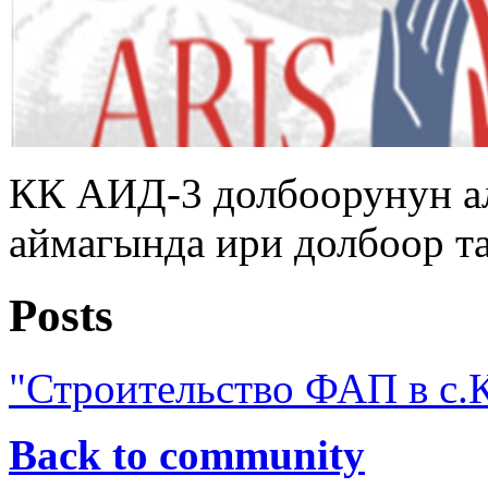
КК АИД-3 долбоорунун а
аймагында ири долбоор т
Posts
"Строительство ФАП в с.
Back to community