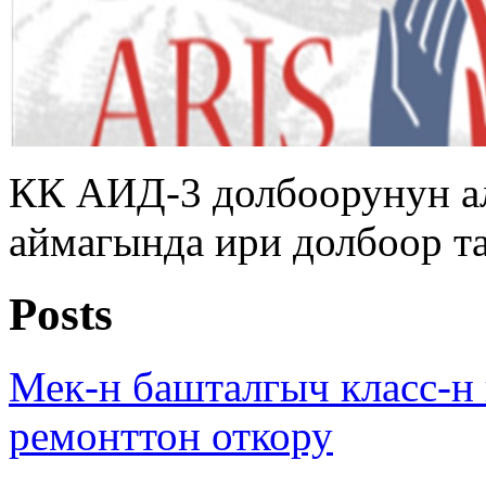
КК АИД-3 долбоорунун а
аймагында ири долбоор т
Posts
Мек-н башталгыч клaсс-н
ремонттон откору