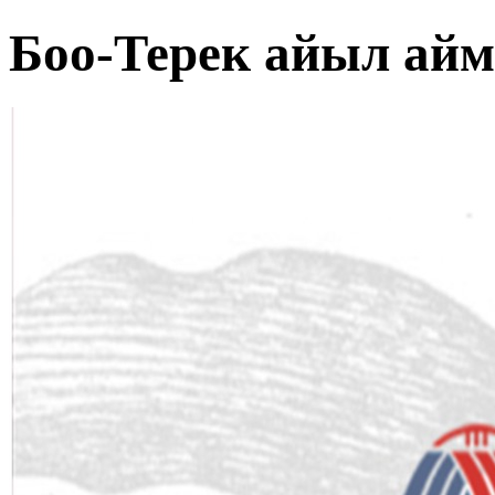
Боо-Терек айыл ай