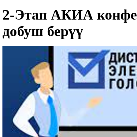
2-Этап АКИА конфе
добуш берүү