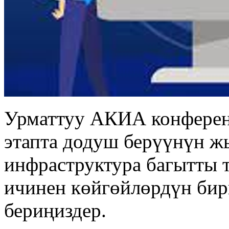
Урматтуу АКИА конферен
этапта додуш берүүнүн 
инфраструктура багытты 
ичинен көйгөйлөрдүн би
бериңиздер.