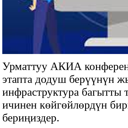
Урматтуу АКИА конферен
этапта додуш берүүнүн 
инфраструктура багытты 
ичинен көйгөйлөрдүн би
бериңиздер.