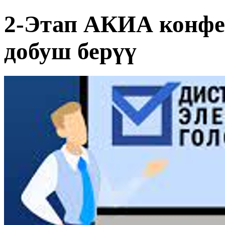
2-Этап АКИА конфе
добуш берүү