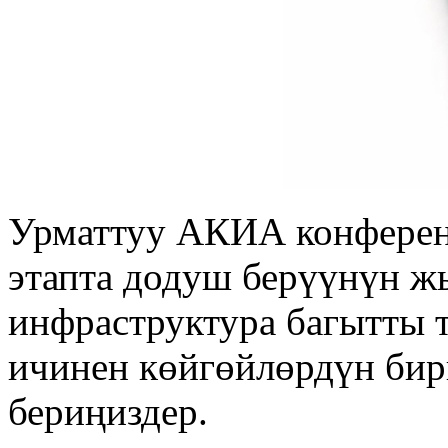
Урматтуу АКИА конферен
этапта додуш берүүнүн 
инфраструктура багытты 
ичинен көйгөйлөрдүн би
бериңиздер.